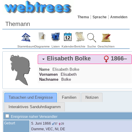
Thema
Sprache
Anmelden
Themann
Stammbaum
Diagramme
Listen
Kalender
Berichte
Suche
Geschichten
Elisabeth
Bolke
1866
–
Name
Elisabeth
Bolke
Vornamen
Elisabeth
Nachname
Bolke
Tatsachen und Ereignisse
Familien
Notizen
Interaktives Sanduhrdiagramm
Ereignisse naher Verwandter
Geburt
5. Juni 1866
37
29
Damme, VEC, NI, DE