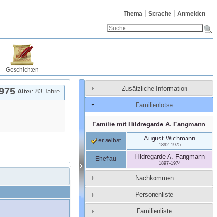
Thema
Sprache
Anmelden
Geschichten
Zusätzliche Information
975
Alter:
83 Jahre
Familienlotse
Familie mit
Hildregarde A.
Fangmann
August
Wichmann
er selbst
1892
–
1975
Hildregarde A.
Fangmann
Ehefrau
1897
–
1974
Nachkommen
Personenliste
Familienliste