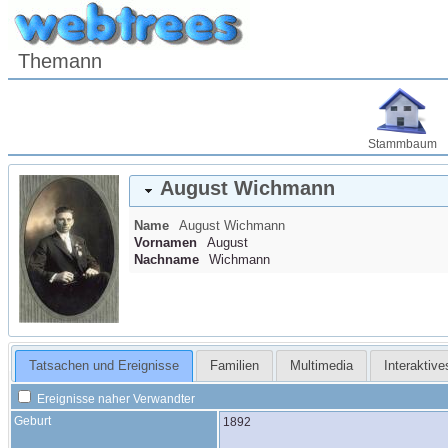
Themann
Stammbaum
August
Wichmann
Name
August
Wichmann
Vornamen
August
Nachname
Wichmann
Tatsachen und Ereignisse
Familien
Multimedia
Interaktiv
Ereignisse naher Verwandter
Geburt
1892