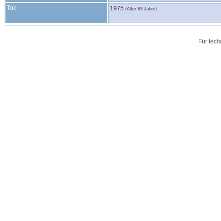
Tod
1975
(Alter 83 Jahre)
Für tech