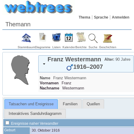
Thema
Sprache
Anmelden
Themann
Stammbaum
Diagramme
Listen
Kalender
Berichte
Suche
Geschichten
Franz
Westermann
Alter:
90 Jahre
1916
–
2007
Name
Franz
Westermann
Vornamen
Franz
Nachname
Westermann
Tatsachen und Ereignisse
Familien
Quellen
Interaktives Sanduhrdiagramm
Ereignisse naher Verwandter
Geburt
30. Oktober 1916