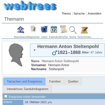
Thema
Sprache
Anmelden
Themann
Stammbaum
Diagramme
Listen
Kalender
Berichte
Suche
Geschichten
Hermann Anton
Steltenpohl
1821
–
1868
Alter:
47 Jahre
Name
Hermann Anton
Steltenpohl
Vornamen
Hermann Anton
Nachname
Steltenpohl
Tatsachen und Ereignisse
Familien
Quellen
Interaktives Sanduhrdiagramm
Ereignisse naher Verwandter
Geburt
18. Oktober 1821
41