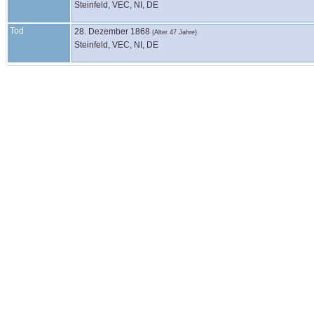
Steinfeld, VEC, NI, DE
Tod
28. Dezember 1868
(Alter 47 Jahre)
Steinfeld, VEC, NI, DE