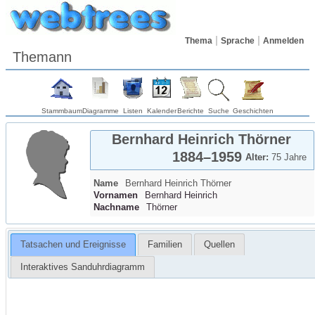
Thema
Sprache
Anmelden
Themann
Stammbaum
Diagramme
Listen
Kalender
Berichte
Suche
Geschichten
Bernhard Heinrich
Thörner
1884
–
1959
Alter:
75 Jahre
Name
Bernhard Heinrich
Thörner
Vornamen
Bernhard Heinrich
Nachname
Thörner
Tatsachen und Ereignisse
Familien
Quellen
Interaktives Sanduhrdiagramm