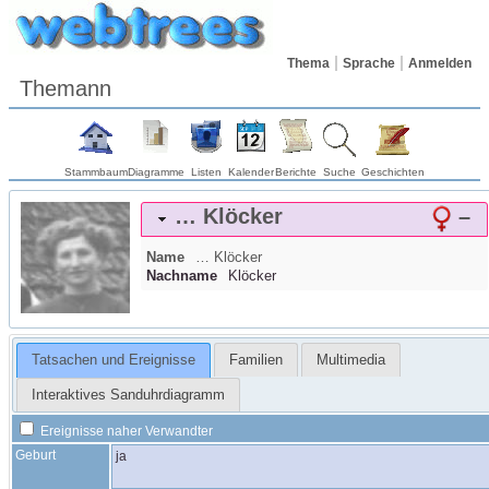
Thema
Sprache
Anmelden
Themann
Stammbaum
Diagramme
Listen
Kalender
Berichte
Suche
Geschichten
…
Klöcker
–
Name
…
Klöcker
Nachname
Klöcker
Tatsachen und Ereignisse
Familien
Multimedia
Interaktives Sanduhrdiagramm
Ereignisse naher Verwandter
Geburt
ja