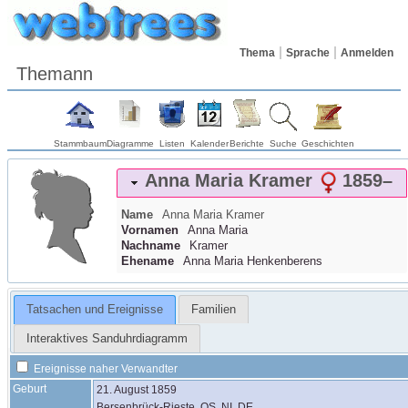
Thema
Sprache
Anmelden
Themann
Stammbaum
Diagramme
Listen
Kalender
Berichte
Suche
Geschichten
Anna Maria
Kramer
1859
–
Name
Anna Maria
Kramer
Vornamen
Anna Maria
Nachname
Kramer
Ehename
Anna Maria Henkenberens
Tatsachen und Ereignisse
Familien
Interaktives Sanduhrdiagramm
Ereignisse naher Verwandter
Geburt
21. August 1859
Bersenbrück-Rieste, OS, NI, DE