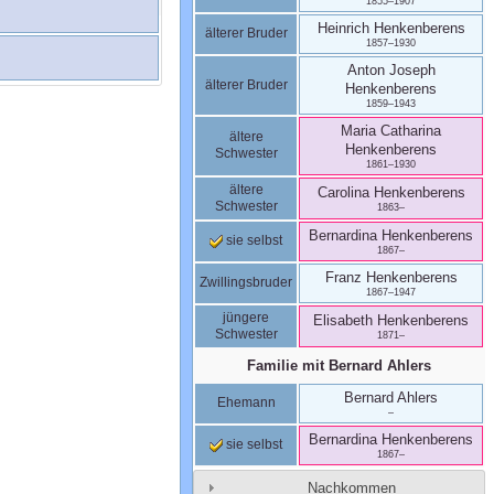
1855
–
1907
Heinrich
Henkenberens
älterer Bruder
1857
–
1930
Anton Joseph
älterer Bruder
Henkenberens
1859
–
1943
Maria Catharina
ältere
Henkenberens
Schwester
1861
–
1930
ältere
Carolina
Henkenberens
Schwester
1863
–
Bernardina
Henkenberens
sie selbst
1867
–
Franz
Henkenberens
Zwillingsbruder
1867
–
1947
jüngere
Elisabeth
Henkenberens
Schwester
1871
–
Familie mit
Bernard
Ahlers
Bernard
Ahlers
Ehemann
–
Bernardina
Henkenberens
sie selbst
1867
–
Nachkommen