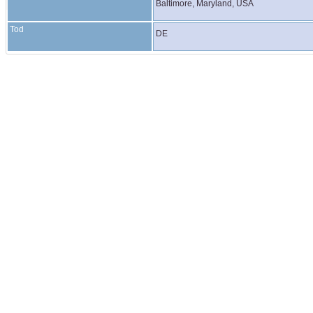
Baltimore, Maryland, USA
Tod
DE