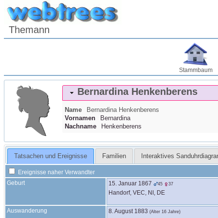
Themann
Stammbaum
Bernardina
Henkenberens
Name
Bernardina
Henkenberens
Vornamen
Bernardina
Nachname
Henkenberens
Tatsachen und Ereignisse
Familien
Interaktives Sanduhrdiagr
Ereignisse naher Verwandter
Geburt
15. Januar 1867
45
37
Handorf, VEC, NI, DE
Auswanderung
8. August 1883
(Alter 16 Jahre)