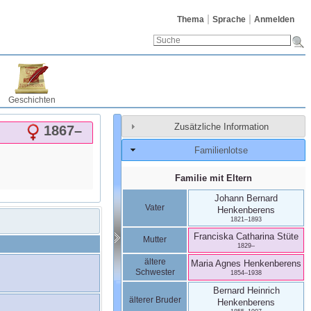
Thema
Sprache
Anmelden
Geschichten
Zusätzliche Information
1867
–
Familienlotse
Familie mit Eltern
Johann Bernard
Vater
Henkenberens
1821
–
1893
Franciska Catharina
Stüte
Mutter
1829
–
ältere
Maria Agnes
Henkenberens
Schwester
1854
–
1938
Bernard Heinrich
älterer Bruder
Henkenberens