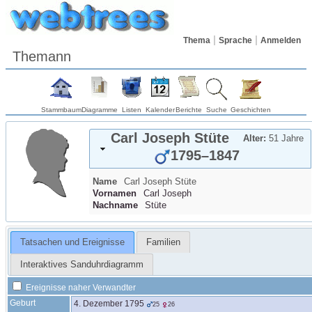
Thema
Sprache
Anmelden
Themann
Stammbaum
Diagramme
Listen
Kalender
Berichte
Suche
Geschichten
Carl Joseph
Stüte
Alter:
51 Jahre
1795
–
1847
Name
Carl Joseph
Stüte
Vornamen
Carl Joseph
Nachname
Stüte
Tatsachen und Ereignisse
Familien
Interaktives Sanduhrdiagramm
Ereignisse naher Verwandter
Geburt
4. Dezember 1795
25
26