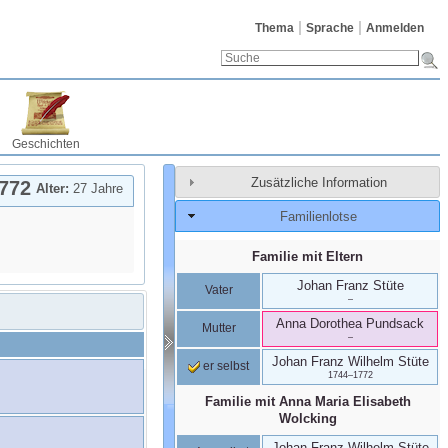
Thema
Sprache
Anmelden
Geschichten
Zusätzliche Information
772
Alter:
27 Jahre
Familienlotse
Familie mit Eltern
Johan Franz
Stüte
Vater
–
Anna Dorothea
Pundsack
Mutter
–
Johan Franz Wilhelm
Stüte
er selbst
1744
–
1772
Familie mit
Anna Maria Elisabeth
Wolcking
Johan Franz Wilhelm
Stüte