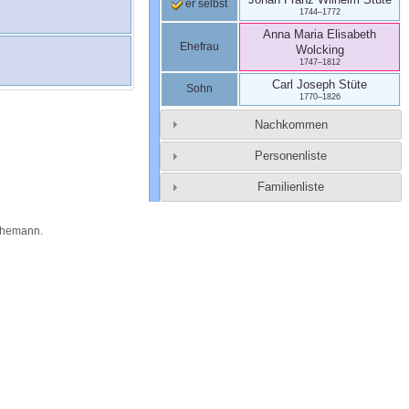
er selbst
1744
–
1772
Anna Maria Elisabeth
Ehefrau
Wolcking
1747
–
1812
Carl Joseph
Stüte
Sohn
1770
–
1826
Nachkommen
Personenliste
Familienliste
Themann
.