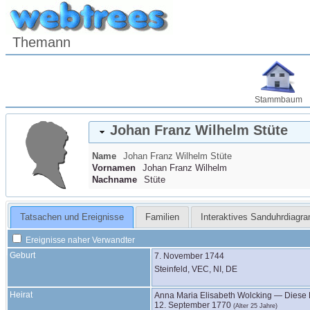
Themann
Stammbaum
Johan Franz Wilhelm
Stüte
Name
Johan Franz Wilhelm
Stüte
Vornamen
Johan Franz Wilhelm
Nachname
Stüte
Tatsachen und Ereignisse
Familien
Interaktives Sanduhrdiagr
Ereignisse naher Verwandter
Geburt
7. November 1744
Steinfeld, VEC, NI, DE
Heirat
Anna Maria Elisabeth
Wolcking
—
Diese 
12. September 1770
(Alter 25 Jahre)