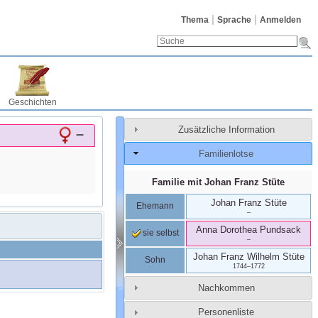
Thema
Sprache
Anmelden
Geschichten
Zusätzliche Information
–
Familienlotse
Familie mit
Johan Franz
Stüte
Johan Franz
Stüte
Ehemann
–
Anna Dorothea
Pundsack
sie selbst
–
Johan Franz Wilhelm
Stüte
Sohn
1744
–
1772
Nachkommen
Personenliste