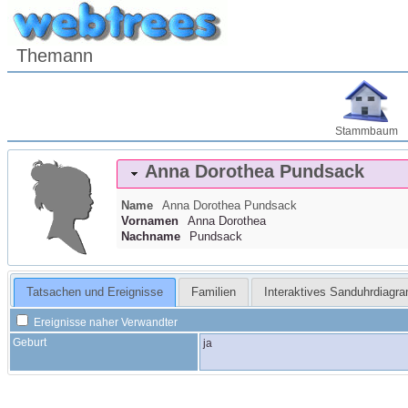
Themann
Stammbaum
Anna Dorothea
Pundsack
Name
Anna Dorothea
Pundsack
Vornamen
Anna Dorothea
Nachname
Pundsack
Tatsachen und Ereignisse
Familien
Interaktives Sanduhrdiagr
Ereignisse naher Verwandter
Geburt
ja