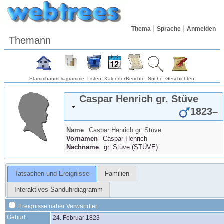
Thema
Sprache
Anmelden
Themann
Stammbaum
Diagramme
Listen
Kalender
Berichte
Suche
Geschichten
Caspar Henrich
gr. Stüve
1823
–
Name
Caspar Henrich
gr. Stüve
Vornamen
Caspar Henrich
Nachname
gr. Stüve
(
STÜVE
)
Tatsachen und Ereignisse
Familien
Interaktives Sanduhrdiagramm
Ereignisse naher Verwandter
Geburt
24. Februar 1823