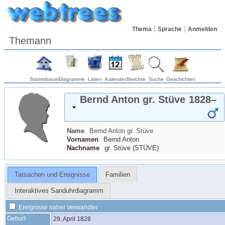
Thema
Sprache
Anmelden
Themann
Stammbaum
Diagramme
Listen
Kalender
Berichte
Suche
Geschichten
Bernd Anton
gr. Stüve
1828
–
Name
Bernd Anton
gr. Stüve
Vornamen
Bernd Anton
Nachname
gr. Stüve
(
STÜVE
)
Tatsachen und Ereignisse
Familien
Interaktives Sanduhrdiagramm
Ereignisse naher Verwandter
Geburt
29. April 1828