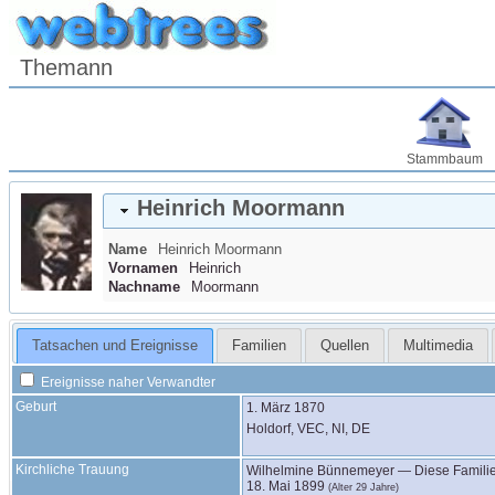
Themann
Stammbaum
Heinrich
Moormann
Name
Heinrich
Moormann
Vornamen
Heinrich
Nachname
Moormann
Tatsachen und Ereignisse
Familien
Quellen
Multimedia
Ereignisse naher Verwandter
Geburt
1. März 1870
Holdorf, VEC, NI, DE
Kirchliche Trauung
Wilhelmine
Bünnemeyer
—
Diese Famili
18. Mai 1899
(Alter 29 Jahre)