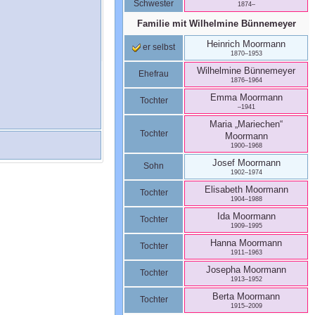
Schwester
1874
–
Familie mit
Wilhelmine
Bünnemeyer
Heinrich
Moormann
er selbst
1870
–
1953
Wilhelmine
Bünnemeyer
Ehefrau
1876
–
1964
Emma
Moormann
Tochter
–
1941
Maria „Mariechen“
Tochter
Moormann
1900
–
1968
Josef
Moormann
Sohn
1902
–
1974
Elisabeth
Moormann
Tochter
1904
–
1988
Ida
Moormann
Tochter
1909
–
1995
Hanna
Moormann
Tochter
1911
–
1963
Josepha
Moormann
Tochter
1913
–
1952
Berta
Moormann
Tochter
1915
–
2009