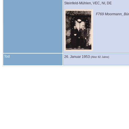
Steinfeld-Mühlen, VEC, NI, DE
F769 Moormann_Bün
Tod
26. Januar 1953
(Alter 82 Jahre)