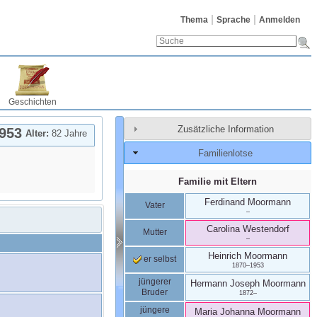
Thema
Sprache
Anmelden
Geschichten
Zusätzliche Information
953
Alter:
82 Jahre
Familienlotse
Familie mit Eltern
Ferdinand
Moormann
Vater
–
Carolina
Westendorf
Mutter
–
Heinrich
Moormann
er selbst
1870
–
1953
jüngerer
Hermann Joseph
Moormann
Bruder
1872
–
jüngere
Maria Johanna
Moormann