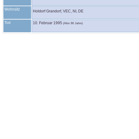
Wohnsitz
Holdorf Grandorf, VEC, NI, DE
Tod
10. Februar 1995
(Alter 86 Jahre)