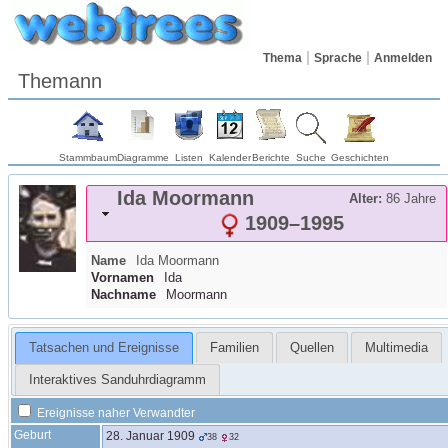
Thema
Sprache
Anmelden
Themann
Stammbaum
Diagramme
Listen
Kalender
Berichte
Suche
Geschichten
Ida
Moormann
Alter:
86 Jahre
1909
–
1995
Name
Ida
Moormann
Vornamen
Ida
Nachname
Moormann
Tatsachen und Ereignisse
Familien
Quellen
Multimedia
Interaktives Sanduhrdiagramm
Ereignisse naher Verwandter
Geburt
28. Januar 1909
38
32