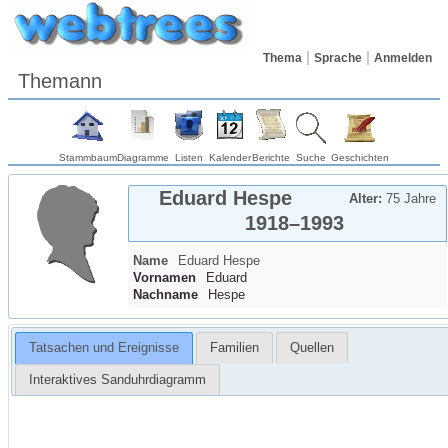
Thema
Sprache
Anmelden
Themann
Stammbaum
Diagramme
Listen
Kalender
Berichte
Suche
Geschichten
Eduard
Hespe
Alter:
75 Jahre
1918
–
1993
Name
Eduard
Hespe
Vornamen
Eduard
Nachname
Hespe
Tatsachen und Ereignisse
Familien
Quellen
Interaktives Sanduhrdiagramm