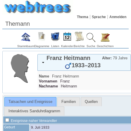
Thema
Sprache
Anmelden
Themann
Stammbaum
Diagramme
Listen
Kalender
Berichte
Suche
Geschichten
Franz
Heitmann
Alter:
79 Jahre
1933
–
2013
Name
Franz
Heitmann
Vornamen
Franz
Nachname
Heitmann
Tatsachen und Ereignisse
Familien
Quellen
Interaktives Sanduhrdiagramm
Ereignisse naher Verwandter
Geburt
9. Juli 1933