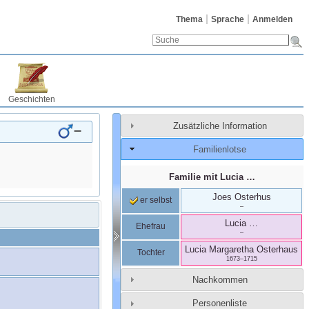
Thema
Sprache
Anmelden
Geschichten
Zusätzliche Information
–
Familienlotse
Familie mit
Lucia
…
Joes
Osterhus
er selbst
–
Lucia
…
Ehefrau
–
Lucia Margaretha
Osterhaus
Tochter
1673
–
1715
Nachkommen
Personenliste