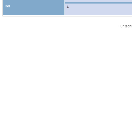
Tod
ja
Für tech