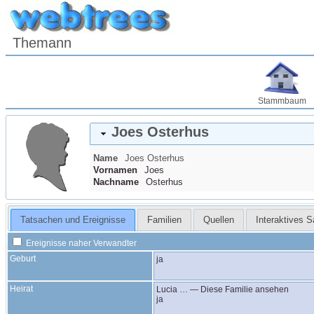
Themann
Stammbaum
Joes
Osterhus
Name
Joes
Osterhus
Vornamen
Joes
Nachname
Osterhus
Tatsachen und Ereignisse
Familien
Quellen
Interaktives 
Ereignisse naher Verwandter
Geburt
ja
Heirat
Lucia
…
—
Diese Familie ansehen
ja