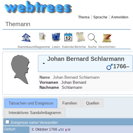
Thema
Sprache
Anmelden
Themann
Stammbaum
Diagramme
Listen
Kalender
Berichte
Suche
Geschichten
Johan Bernard
Schlarmann
1766
–
Name
Johan Bernard
Schlarmann
Vornamen
Johan Bernard
Nachname
Schlarmann
Tatsachen und Ereignisse
Familien
Quellen
Interaktives Sanduhrdiagramm
Ereignisse naher Verwandter
Geburt
3. Oktober 1766
32
39