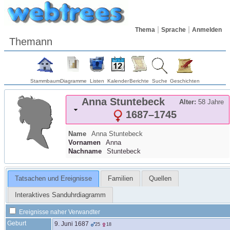
Thema
Sprache
Anmelden
Themann
Stammbaum
Diagramme
Listen
Kalender
Berichte
Suche
Geschichten
Anna
Stuntebeck
Alter:
58 Jahre
1687
–
1745
Name
Anna
Stuntebeck
Vornamen
Anna
Nachname
Stuntebeck
Tatsachen und Ereignisse
Familien
Quellen
Interaktives Sanduhrdiagramm
Ereignisse naher Verwandter
Geburt
9. Juni 1687
25
18