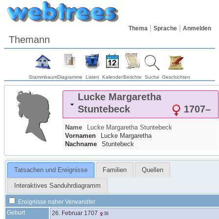
Thema
Sprache
Anmelden
Themann
Stammbaum
Diagramme
Listen
Kalender
Berichte
Suche
Geschichten
Lucke Margaretha
Stuntebeck
1707
–
Name
Lucke Margaretha
Stuntebeck
Vornamen
Lucke Margaretha
Nachname
Stuntebeck
Tatsachen und Ereignisse
Familien
Quellen
Interaktives Sanduhrdiagramm
Ereignisse naher Verwandter
Geburt
26. Februar 1707
38