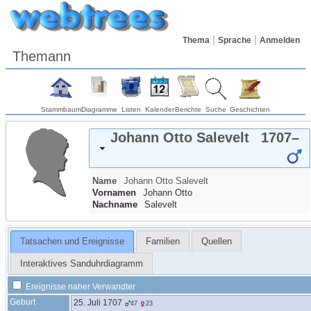
Thema
Sprache
Anmelden
Themann
Stammbaum
Diagramme
Listen
Kalender
Berichte
Suche
Geschichten
Johann Otto
Salevelt
1707
–
Name
Johann Otto
Salevelt
Vornamen
Johann Otto
Nachname
Salevelt
Tatsachen und Ereignisse
Familien
Quellen
Interaktives Sanduhrdiagramm
Ereignisse naher Verwandter
Geburt
25. Juli 1707
47
23