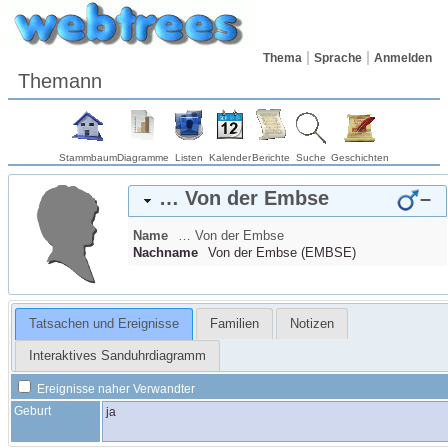
Thema
Sprache
Anmelden
Themann
Stammbaum
Diagramme
Listen
Kalender
Berichte
Suche
Geschichten
…
Von der Embse
–
Name
…
Von der Embse
Nachname
Von der Embse
(
EMBSE
)
Tatsachen und Ereignisse
Familien
Notizen
Interaktives Sanduhrdiagramm
Ereignisse naher Verwandter
Geburt
ja