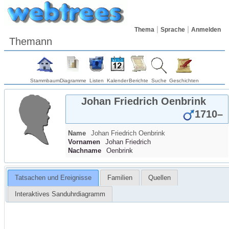
Thema
Sprache
Anmelden
Themann
Stammbaum
Diagramme
Listen
Kalender
Berichte
Suche
Geschichten
Johan Friedrich
Oenbrink
1710
–
Name
Johan Friedrich
Oenbrink
Vornamen
Johan Friedrich
Nachname
Oenbrink
Tatsachen und Ereignisse
Familien
Quellen
Interaktives Sanduhrdiagramm