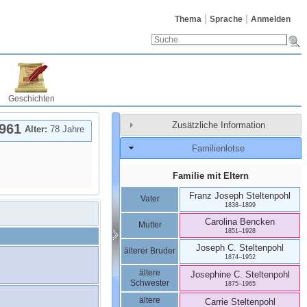
Thema
Sprache
Anmelden
Geschichten
Zusätzliche Information
961
Alter:
78 Jahre
Familienlotse
Familie mit Eltern
Franz Joseph
Steltenpohl
Vater
1838
–
1899
Carolina
Bencken
Mutter
1851
–
1928
Joseph C.
Steltenpohl
älterer Bruder
1874
–
1952
ältere
Josephine C.
Steltenpohl
Schwester
1875
–
1965
ältere
Carrie
Steltenpohl