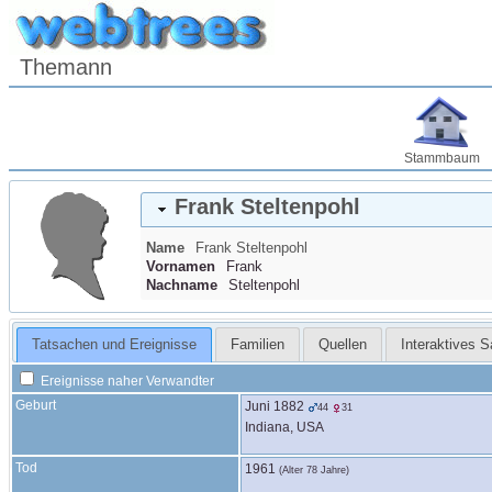
Themann
Stammbaum
Frank
Steltenpohl
Name
Frank
Steltenpohl
Vornamen
Frank
Nachname
Steltenpohl
Tatsachen und Ereignisse
Familien
Quellen
Interaktives 
Ereignisse naher Verwandter
Geburt
Juni 1882
44
31
Indiana, USA
Tod
1961
(Alter 78 Jahre)