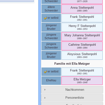
Schwester
1877
–
1928
ältere
Anna
Steltenpohl
Schwester
1880
–
1965
Frank
Steltenpohl
er selbst
1882
–
1961
jüngerer
Henry F
Steltenpohl
Bruder
1884
–
1953
jüngere
Mary Johanna
Steltenpohl
Schwester
1888
–
1967
jüngere
Cathrine
Steltenpohl
Schwester
1889
–
1984
jüngerer
Aloysious
Steltenpohl
Bruder
1893
–
1940
Familie mit
Ella
Metzger
Frank
Steltenpohl
er selbst
1882
–
1961
Ella
Metzger
Ehefrau
1885
–
1946
Nachkommen
Personenliste