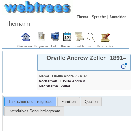
Thema
Sprache
Anmelden
Themann
Stammbaum
Diagramme
Listen
Kalender
Berichte
Suche
Geschichten
Orville Andrew
Zeller
1891
–
Name
Orville Andrew
Zeller
Vornamen
Orville Andrew
Nachname
Zeller
Tatsachen und Ereignisse
Familien
Quellen
Interaktives Sanduhrdiagramm