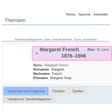
Thema
Sprache
Anmelden
Themann
Stammbaum
Diagramme
Listen
Kalender
Berichte
Suche
Geschichten
Margaret
French
Alter:
30 Jahre
1876
–
1906
Name
Margaret
French
Vornamen
Margaret
Nachname
French
Ehename
Margaret Seep
Tatsachen und Ereignisse
Familien
Quellen
Interaktives Sanduhrdiagramm