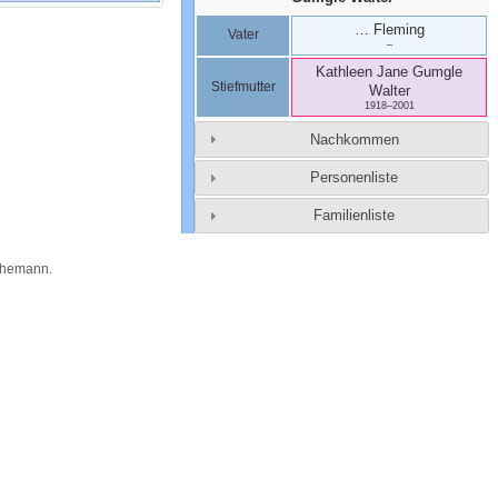
…
Fleming
Vater
–
Kathleen Jane
Gumgle
Stiefmutter
Walter
1918
–
2001
Nachkommen
Personenliste
Familienliste
Themann
.