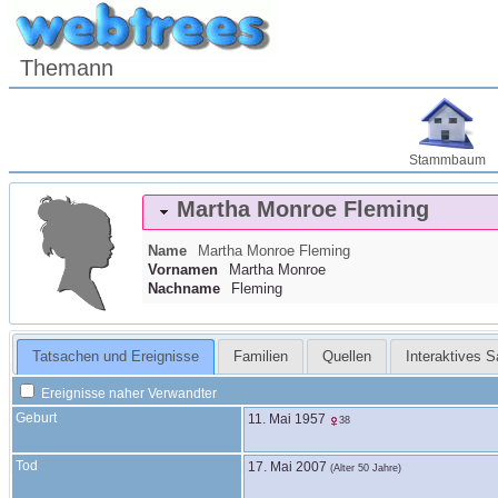
Themann
Stammbaum
Martha Monroe
Fleming
Name
Martha Monroe
Fleming
Vornamen
Martha Monroe
Nachname
Fleming
Tatsachen und Ereignisse
Familien
Quellen
Interaktives 
Ereignisse naher Verwandter
Geburt
11. Mai 1957
38
Tod
17. Mai 2007
(Alter 50 Jahre)