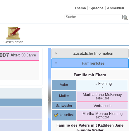
Thema
Sprache
Anmelden
Geschichten
Zusätzliche Information
007
Alter:
50 Jahre
Familienlotse
Familie mit Eltern
…
Fleming
Vater
–
Martha Jane
McKinney
Mutter
1919
–
1962
Schwester
Vertraulich
Martha Monroe
Fleming
sie selbst
1957
–
2007
Familie des Vaters mit
Kathleen Jane
Gumgle Walter