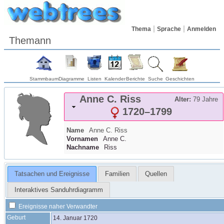
Thema
Sprache
Anmelden
Themann
Stammbaum
Diagramme
Listen
Kalender
Berichte
Suche
Geschichten
Anne C.
Riss
Alter:
79 Jahre
1720
–
1799
Name
Anne C.
Riss
Vornamen
Anne C.
Nachname
Riss
Tatsachen und Ereignisse
Familien
Quellen
Interaktives Sanduhrdiagramm
Ereignisse naher Verwandter
Geburt
14. Januar 1720