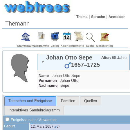
Thema
Sprache
Anmelden
Themann
Stammbaum
Diagramme
Listen
Kalender
Berichte
Suche
Geschichten
Johan Otto
Sepe
Alter:
68 Jahre
1657
–
1725
Name
Johan Otto
Sepe
Vornamen
Johan Otto
Nachname
Sepe
Tatsachen und Ereignisse
Familien
Quellen
Interaktives Sanduhrdiagramm
Ereignisse naher Verwandter
Geburt
12. März 1657
27