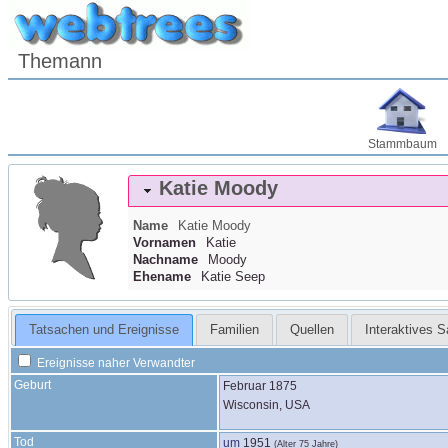
Themann
Stammbaum
Katie
Moody
Name
Katie
Moody
Vornamen
Katie
Nachname
Moody
Ehename
Katie Seep
Tatsachen und Ereignisse
Familien
Quellen
Interaktives 
Ereignisse naher Verwandter
Geburt
Februar 1875
Wisconsin, USA
Tod
um
1951
(Alter 75 Jahre)