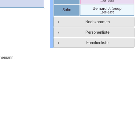
1905
–
1988
Bernard J.
Seep
Sohn
1907
–
1976
Nachkommen
Personenliste
Familienliste
Themann
.