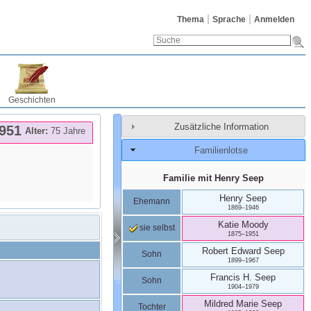
Thema
Sprache
Anmelden
Geschichten
Zusätzliche Information
951
Alter:
75 Jahre
Familienlotse
Familie mit
Henry
Seep
Henry
Seep
Ehemann
1869
–
1946
Katie
Moody
sie selbst
1875
–
1951
Robert Edward
Seep
Sohn
1899
–
1967
Francis H.
Seep
Sohn
1904
–
1979
Mildred Marie
Seep
Tochter