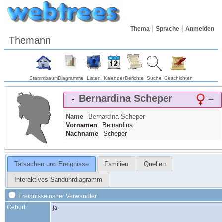
Thema
Sprache
Anmelden
Themann
Stammbaum
Diagramme
Listen
Kalender
Berichte
Suche
Geschichten
Bernardina
Scheper
–
Name
Bernardina
Scheper
Vornamen
Bernardina
Nachname
Scheper
Tatsachen und Ereignisse
Familien
Quellen
Interaktives Sanduhrdiagramm
Ereignisse naher Verwandter
Geburt
ja