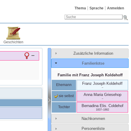
Thema
Sprache
Anmelden
Geschichten
Zusätzliche Information
–
Familienlotse
Familie mit
Franz Joseph
Koldehoff
Franz Joseph
Koldehoff
Ehemann
–
Anna Maria
Griesehop
sie selbst
–
Bernadina Elis.
Coldehof
Tochter
1837
–
1882
Nachkommen
Personenliste