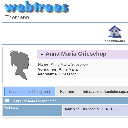
Themann
Stammbaum
Anna Maria
Griesehop
Name
Anna Maria
Griesehop
Vornamen
Anna Maria
Nachname
Griesehop
Tatsachen und Ereignisse
Familien
Interaktives Sanduhrdiagr
Ereignisse naher Verwandter
Wohnsitz
Bahlen bei Dinklage, VEC, NI, DE