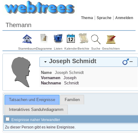
Thema
Sprache
Anmelden
Themann
Stammbaum
Diagramme
Listen
Kalender
Berichte
Suche
Geschichten
Joseph
Schmidt
–
Name
Joseph
Schmidt
Vornamen
Joseph
Nachname
Schmidt
Tatsachen und Ereignisse
Familien
Interaktives Sanduhrdiagramm
Ereignisse naher Verwandter
Zu dieser Person gibt es keine Ereignisse.