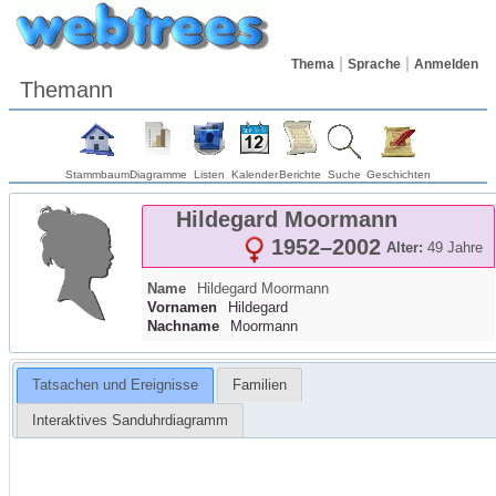
Thema
Sprache
Anmelden
Themann
Stammbaum
Diagramme
Listen
Kalender
Berichte
Suche
Geschichten
Hildegard
Moormann
1952
–
2002
Alter:
49 Jahre
Name
Hildegard
Moormann
Vornamen
Hildegard
Nachname
Moormann
Tatsachen und Ereignisse
Familien
Interaktives Sanduhrdiagramm