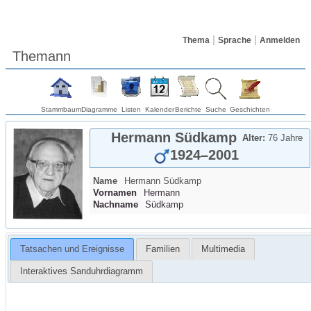
Thema
Sprache
Anmelden
Themann
Stammbaum
Diagramme
Listen
Kalender
Berichte
Suche
Geschichten
Hermann
Südkamp
Alter:
76 Jahre
1924
–
2001
Name
Hermann
Südkamp
Vornamen
Hermann
Nachname
Südkamp
Tatsachen und Ereignisse
Familien
Multimedia
Interaktives Sanduhrdiagramm