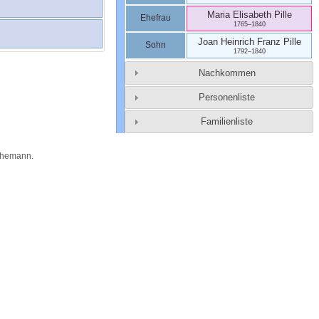
Maria Elisabeth
Pille
Ehefrau
1765
–
1840
Joan Heinrich Franz
Pille
Sohn
1792
–
1840
Nachkommen
Personenliste
Familienliste
Themann
.