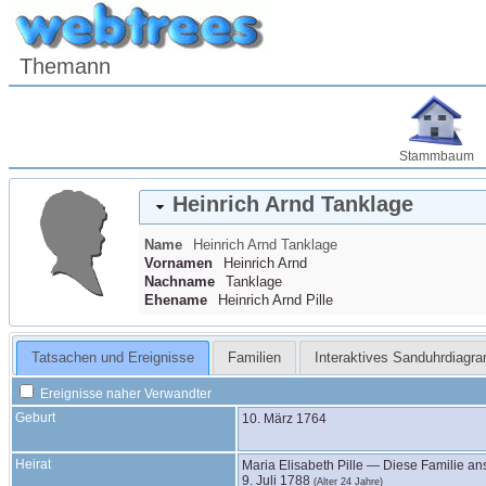
Themann
Stammbaum
Heinrich Arnd
Tanklage
Name
Heinrich Arnd
Tanklage
Vornamen
Heinrich Arnd
Nachname
Tanklage
Ehename
Heinrich Arnd Pille
Tatsachen und Ereignisse
Familien
Interaktives Sanduhrdiagr
Ereignisse naher Verwandter
Geburt
10. März 1764
Heirat
Maria Elisabeth
Pille
—
Diese Familie a
9. Juli 1788
(Alter 24 Jahre)