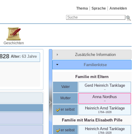
Thema
Sprache
Anmelden
Geschichten
Zusätzliche Information
828
Alter:
63 Jahre
Familienlotse
Familie mit Eltern
Gerd Heinrich
Tanklage
Vater
–
Anna
Nordhus
Mutter
–
Heinrich Arnd
Tanklage
er selbst
1764
–
1828
Familie mit
Maria Elisabeth
Pille
Heinrich Arnd
Tanklage
er selbst
1764
–
1828