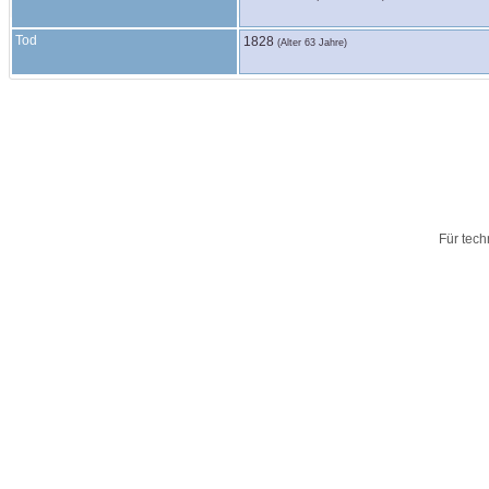
Tod
1828
(Alter 63 Jahre)
Für tech