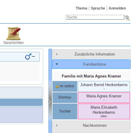
Thema
Sprache
Anmelden
Geschichten
Zusätzliche Information
–
Familienlotse
Familie mit
Maria Agnes
Kramer
Johann Bernd
Henkenberns
er selbst
–
Maria Agnes
Kramer
Ehefrau
–
Maria Elisabeth
Tochter
Henkenberns
1864
–
Nachkommen