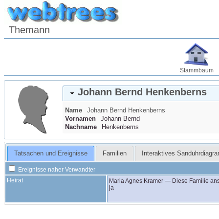
Themann
Stammbaum
Johann Bernd
Henkenberns
Name
Johann Bernd
Henkenberns
Vornamen
Johann Bernd
Nachname
Henkenberns
Tatsachen und Ereignisse
Familien
Interaktives Sanduhrdiagr
Ereignisse naher Verwandter
Heirat
Maria Agnes
Kramer
—
Diese Familie an
ja