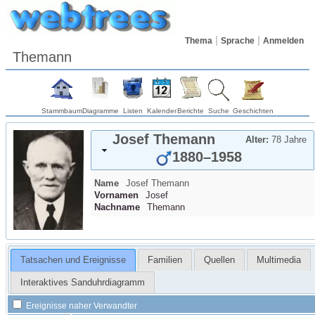
Thema
Sprache
Anmelden
Themann
Stammbaum
Diagramme
Listen
Kalender
Berichte
Suche
Geschichten
Josef
Themann
Alter:
78 Jahre
1880
–
1958
Name
Josef
Themann
Vornamen
Josef
Nachname
Themann
Tatsachen und Ereignisse
Familien
Quellen
Multimedia
Interaktives Sanduhrdiagramm
Ereignisse naher Verwandter