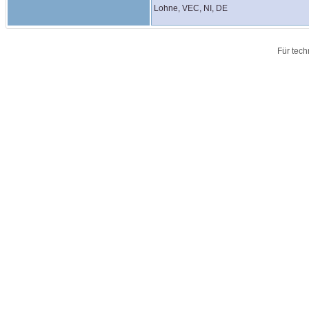
Lohne, VEC, NI, DE
Für tech