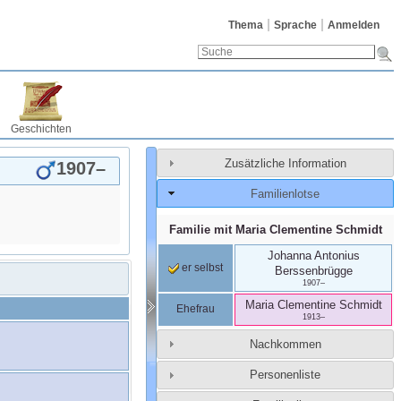
Thema
Sprache
Anmelden
Geschichten
Zusätzliche Information
1907
–
Familienlotse
Familie mit
Maria Clementine
Schmidt
Johanna Antonius
er selbst
Berssenbrügge
1907
–
Maria Clementine
Schmidt
Ehefrau
1913
–
Nachkommen
Personenliste