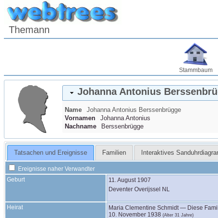
Themann
Stammbaum
Johanna Antonius
Berssenbr
Name
Johanna Antonius
Berssenbrügge
Vornamen
Johanna Antonius
Nachname
Berssenbrügge
Tatsachen und Ereignisse
Familien
Interaktives Sanduhrdiagr
Ereignisse naher Verwandter
Geburt
11. August 1907
Deventer Overijssel NL
Heirat
Maria Clementine
Schmidt
—
Diese Fami
10. November 1938
(Alter 31 Jahre)