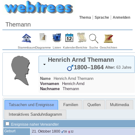
Thema
Sprache
Anmelden
Themann
Stammbaum
Diagramme
Listen
Kalender
Berichte
Suche
Geschichten
Henrich Arnd
Themann
1800
–
1864
Alter:
63 Jahre
Name
Henrich Arnd
Themann
Vornamen
Henrich Arnd
Nachname
Themann
Tatsachen und Ereignisse
Familien
Quellen
Multimedia
Interaktives Sanduhrdiagramm
Ereignisse naher Verwandter
Geburt
21. Oktober 1800
39
32