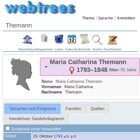
Thema
Sprache
Anmelden
Themann
Stammbaum
Diagramme
Listen
Kalender
Berichte
Suche
Geschichten
Maria Catharina
Themann
1793
–
1848
Alter:
55 Jahre
Name
Maria Catharina
Themann
Vornamen
Maria Catharina
Nachname
Themann
Tatsachen und Ereignisse
Familien
Quellen
Interaktives Sanduhrdiagramm
Ereignisse naher Verwandter
Geburt
29. Oktober 1793
32
25