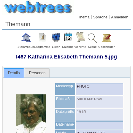
Thema
Sprache
Anmelden
Themann
Stammbaum
Diagramme
Listen
Kalender
Berichte
Suche
Geschichten
I467 Katharina Elisabeth Themann 5.jpg
Details
Personen
Medientyp
PHOTO
Bildmaße
500 × 668 Pixel
Dateigröße
19 kB
Dateiname
Letzte