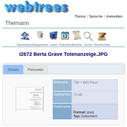
Thema
Sprache
Anmelden
Themann
Stammbaum
Diagramme
Listen
Kalender
Berichte
Suche
Geschichten
I2672 Berta Grave Totenanzeige.JPG
Details
Personen
Bildmaße
796 × 665 Pixel
Dateigröße
72 kB
Dateiname
Format:
jpeg
Typ:
Dokument