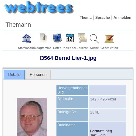
Thema
Sprache
Anmelden
Themann
Stammbaum
Diagramme
Listen
Kalender
Berichte
Suche
Geschichten
I3564 Bernd Lier-1.jpg
Details
Personen
Hervorgehobenes
Bild
Bildmaße
342 × 495 Pixel
Dateigröße
23 kB
Dateiname
Format:
jpeg
Typ:
Foto